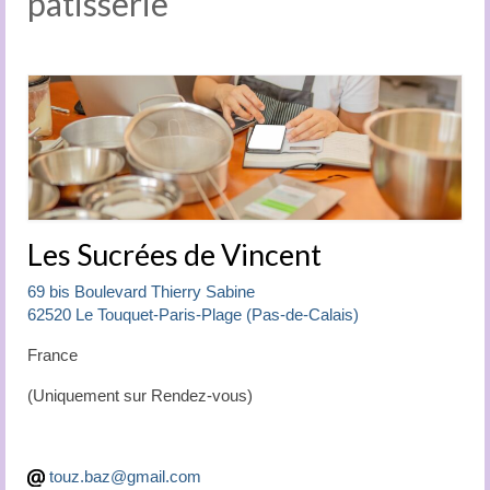
pâtisserie
Team building
Consultant
Vanille
Le pâtissier
Contact
Les Sucrées de Vincent.be
Les Sucrées de Vincent
69 bis Boulevard Thierry Sabine
62520 Le Touquet-Paris-Plage (Pas-de-Calais)
France
(Uniquement sur Rendez-vous)
touz.baz@gmail.com