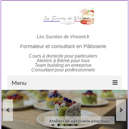
Les Sucrées de Vincent.fr
Formateur et consultant en Pâtisserie
Cours à domicile pour particuliers
Ateliers à thème pour tous
Team building en entreprise
Consultant pour professionnels
Menu
Accueil
Cours à domicile
Importation de Vanille de Madagascar, Mexique,
Tahiti
Consultance en pâtisserie pour professionnels
Ateliers de pâtisserie pour tous
Team building Pâtisserie
Ateliers