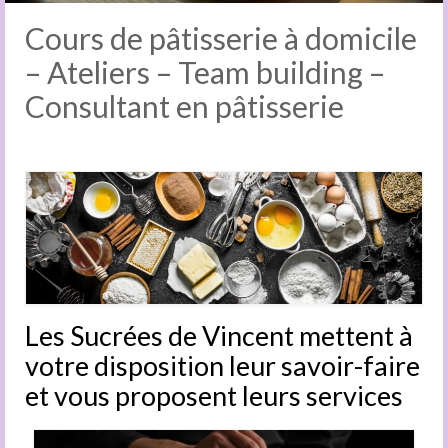
Team building
Cours de pâtisserie à domicile
Consultant
– Ateliers – Team building –
Consultant en pâtisserie
Vanille
Le pâtissier
Contact
Les Sucrées de Vincent.be
Les Sucrées de Vincent mettent à
votre disposition leur savoir-faire
et vous proposent leurs services